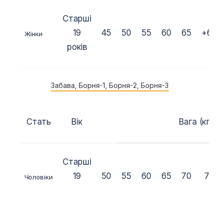
Старші
19
45
50
55
60
65
+65
Жінки
років
Забава, Борня-1, Борня-2, Борня-3
Стать
Вік
Вага (кг.)
Старші
19
50
55
60
65
70
75
Чоловіки
років