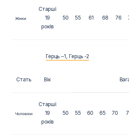
Старші
19
50
55
61
68
76
76
Жінки
років
Герць –
1
,
Герць -2
Стать
Вік
Вага (к
Старші
19
50
55
60
65
70
75
Чоловіки
років