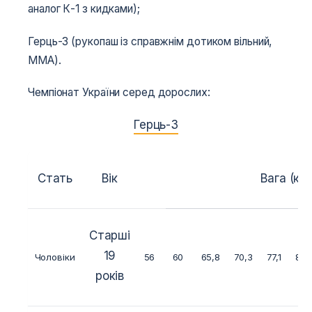
аналог К-1 з кидками);
Герць-3 (рукопаш із справжнім дотиком вільний,
MMA).
Чемпіонат України серед дорослих:
Герць-3
Стать
Вік
Вага (кг.)
Старші
19
Чоловіки
56
60
65,8
70,3
77,1
84
років