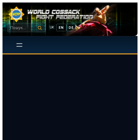
UK
EN
DE