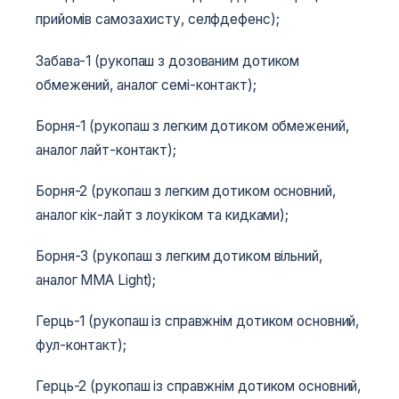
прийомів самозахисту, селфдефенс);
Забава-1 (рукопаш з дозованим дотиком
обмежений, аналог семі-контакт);
Борня-1 (рукопаш з легким дотиком обмежений,
аналог лайт-контакт);
Борня-2 (рукопаш з легким дотиком основний,
аналог кік-лайт з лоукіком та кидками);
Борня-3 (рукопаш з легким дотиком вільний,
аналог MMA Light);
Герць-1 (рукопаш із справжнім дотиком основний,
фул-контакт);
Герць-2 (рукопаш із справжнім дотиком основний,