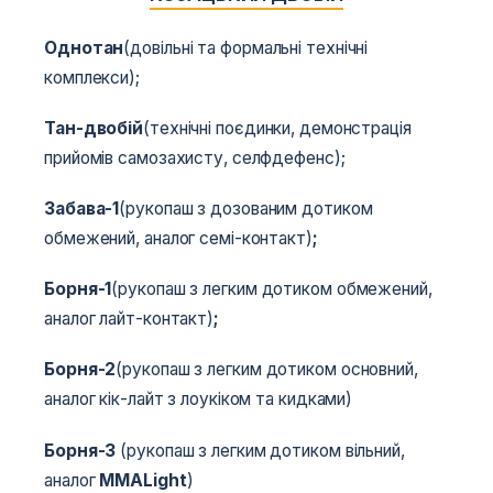
Однотан
(довільні та формальні технічні
комплекси);
Тан-двобій
(технічні поєдинки, демонстрація
прийомів самозахисту, селфдефенс);
Забава-1
(рукопаш з дозованим дотиком
обмежений, аналог семі-контакт)
;
Борня-1
(рукопаш з легким дотиком обмежений,
аналог лайт-контакт)
;
Борня-2
(рукопаш з легким дотиком основний,
аналог кік-лайт з лоукіком та кидками)
Борня-3
(рукопаш з легким дотиком вільний,
аналог
MMA
Light
)