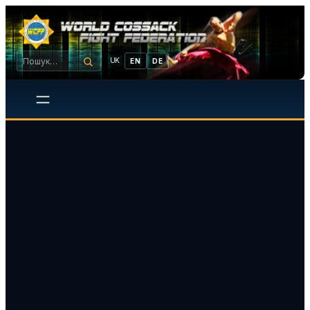
UK
EN
DE