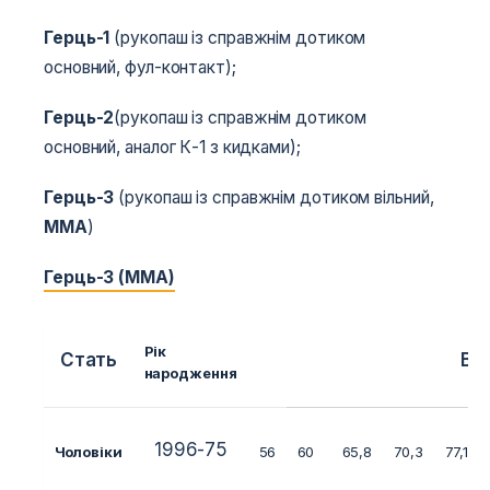
Герць-1
(рукопаш із справжнім дотиком
основний, фул-контакт);
Герць-2
(рукопаш із справжнім дотиком
основний, аналог К-1 з кидками);
Герць-3
(рукопаш із справжнім дотиком вільний,
MMA
)
Герць-3 (ММА)
Рік
Стать
Ва
народження
1996-75
Чоловіки
56
60
65,8
70,3
77,1