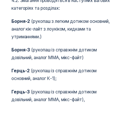
4.2. Змагання проводяться в наступних вагових
категоріях та розділах:
Борня-2
(рукопаш з легким дотиком основний,
аналог кік-лайт з лоукіком, кидками та
утриманнями.)
Борня-3
(рукопаш із справжнім дотиком
довільний, аналог ММА, мікс-файт)
Герць-2
(рукопаш із справжнім дотиком
основний, аналог К-1);
Герць-3
(рукопаш із справжнім дотиком
довільний, аналог ММА, мікс-файт),