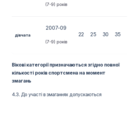
(7-9) років
2007-09
22
25
30
35
4
дівчата
(7-9) років
Вікові категорії призначаються згідно повної
кількості років спортсмена на момент
змагань
4.3. До участі в змаганнях допускаються
спортсмени, які систематично тренуються у
спортивних секціях (ДЮСШ) та мають відповідну
підготовку. Відповідальність за рівень спортивної
підготовки учасників покладається на їх тренерів