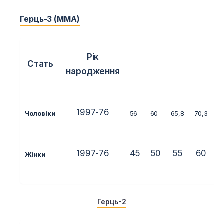
Герць-3 (ММА)
Рік
Стать
народження
1997-76
Чоловіки
56
60
65,8
70,3
77
1997-76
45
50
55
60
6
Жінки
Герць-2