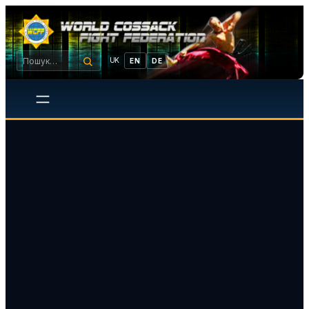
UK
EN
DE