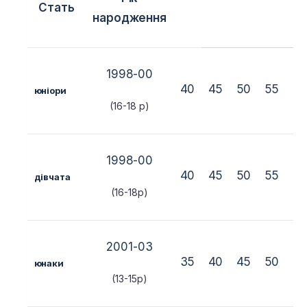
Стать
В
народження
1998-00
40
45
50
55
6
юніори
(16-18 р)
1998-00
40
45
50
55
6
дівчата
(16-18р)
2001-03
35
40
45
50
5
юнаки
(13-15р)