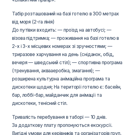
Табір розташований на базі готелю в 300 метрах
від моря (2-га лінія)
До путівки входить:
— проїзд на автобусі;
—
візова підтримка;
— проживання на базі готелю в
2-х і 3-х місцевих номерах зі зручностями;
—
триразове харчування на день (сніданок, обід,
вечеря — шведський стіл);
— спортивна програма
(тренування, аквааеробіка, змагання);
—
розширена культурна анімаційна програма та
дискотеки щодня;
На території готелю є: басейн,
бар, лоббі-бар, майданчик для анімації та
дискотеки, тенісний стіл.
Тривалість перебування в таборі — 10 днів.
За додаткову плату пропонуються екскурсії.
Вигідні умови для керівників та організаторів груп.