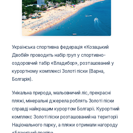
Українська спортивна федерація «Козацький
Двобій» проводить набір груп у спортивно-
оздоровчий табір «Владибор», розташований у
курортному комплексі Золоті піски (Варна,
Болгарія).
Унікальна природа, мальовничий ліс, прекрасні
пляжі, мінеральні джерела роблять Золоті піски
справді найкращим курортом Болгарії. Курортний
комплекс Золоті піски розташований на території
Національного парку, а пляжи отримали нагороду
«Блакитний прапір».