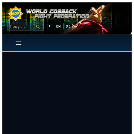
UK
EN
DE