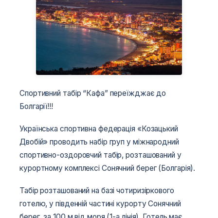
Спортивний табір “Кафа” переїжджає до
Болгарії!!!
Українська спортивна федерація «Козацький
Двобій» проводить набір груп у міжнародний
спортивно-оздоровчий табір, розташований у
курортному комплексі Сонячний берег (Болгарія).
Табір розташований на базі чотиризіркового
готелю, у південній частині курорту Сонячний
берег, за 100 м від моря (1-а лінія). Готель має