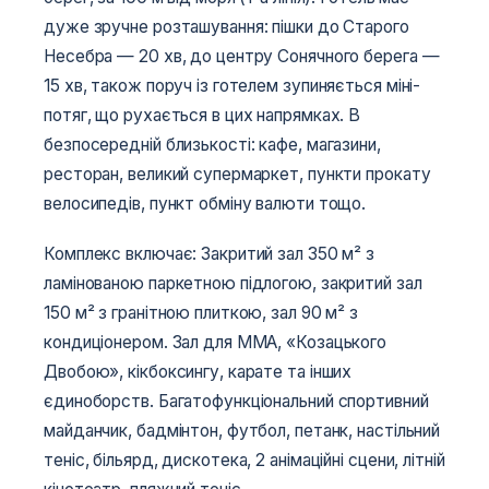
дуже зручне розташування: пішки до Старого
Несебра — 20 хв, до центру Сонячного берега —
15 хв, також поруч із готелем зупиняється міні-
потяг, що рухається в цих напрямках. В
безпосередній близькості: кафе, магазини,
ресторан, великий супермаркет, пункти прокату
велосипедів, пункт обміну валюти тощо.
Комплекс включає: Закритий зал 350 м² з
ламінованою паркетною підлогою, закритий зал
150 м² з гранітною плиткою, зал 90 м² з
кондиціонером. Зал для ММА, «Козацького
Двобою», кікбоксингу, карате та інших
єдиноборств. Багатофункціональний спортивний
майданчик, бадмінтон, футбол, петанк, настільний
теніс, більярд, дискотека, 2 анімаційні сцени, літній