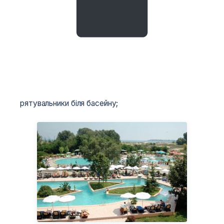
рятувальники біля басейну;