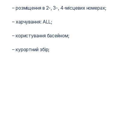
– розміщення в 2-, 3-, 4-місцевих номерах;
– харчування: ALL;
– користування басейном;
– курортний збір;
– навчально-тренувальні заняття;
– анімаційна програма;
– медична страховка;
– візова підтримка.
ДУЖЕ ВИГІДНІ УМОВИ ДЛЯ ОРГАНІЗАТОРІВ,
ТРЕНЕРІВ І КЕРІВНИКІВ ГРУП!!!