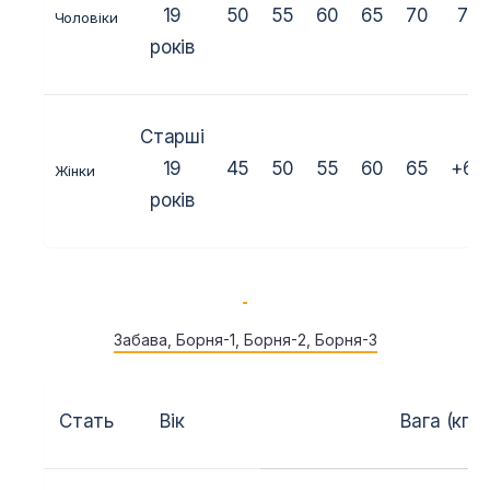
19
50
55
60
65
70
75
Чоловіки
років
Старші
19
45
50
55
60
65
+65
Жінки
років
Забава, Борня-1, Борня-2, Борня-3
Стать
Вік
Вага (кг.)