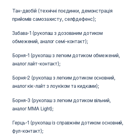
Тан-двобій (технічні поєдинки, демонстрація
прийомів самозахисту, селфдефенс);
Забава-1 (рукопаш з дозованим дотиком
обмежений, аналог семі-контакт);
Борня-1 (рукопаш з легким дотиком обмежений,
аналог лайт-контакт);
Борня-2 (рукопаш з легким дотиком основний,
аналог кік-лайт з лоукіком та кидками);
Борня-3 (рукопаш з легким дотиком вільний,
аналог MMA Light);
Герць-1 (рукопаш із справжнім дотиком основний,
фул-контакт);