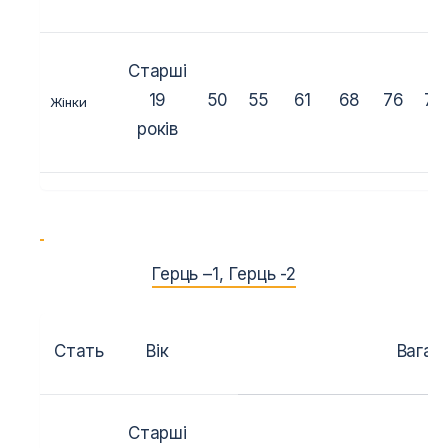
Старші
19
50
55
61
68
76
76
Жінки
років
Герць –
1
,
Герць -2
Стать
Вік
Вага (к
Старші