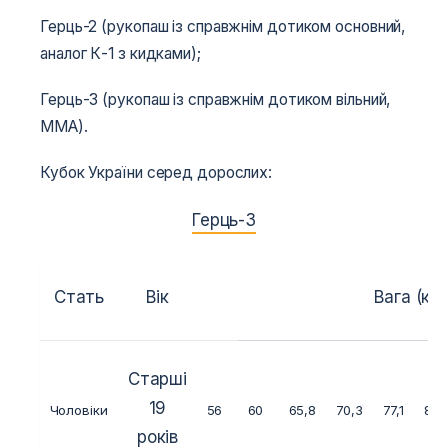
Герць-2 (рукопаш із справжнім дотиком основний,
аналог К-1 з кидками);
Герць-3 (рукопаш із справжнім дотиком вільний,
MMA).
Кубок України серед дорослих:
Герць-3
Стать
Вік
Вага (кг.)
Старші
19
Чоловіки
56
60
65,8
70,3
77,1
84
років