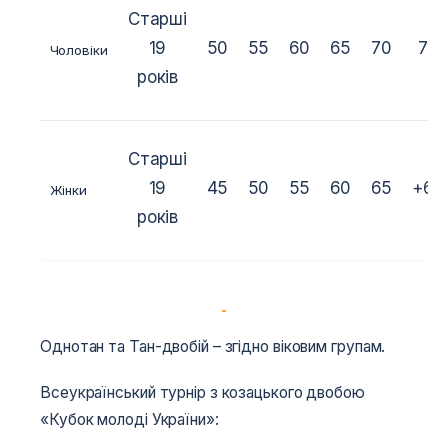
Старші
19
50
55
60
65
70
75
Чоловіки
років
Старші
19
45
50
55
60
65
+65
Жінки
років
Однотан та Тан-двобій – згідно віковим групам.
Всеукраїнський турнір з козацького двобою
«Кубок молоді України»: