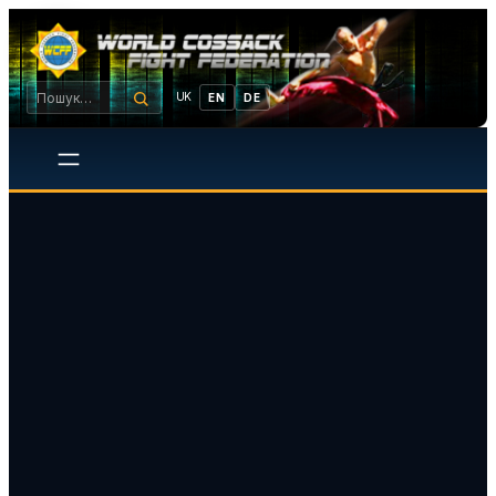
UK
EN
DE