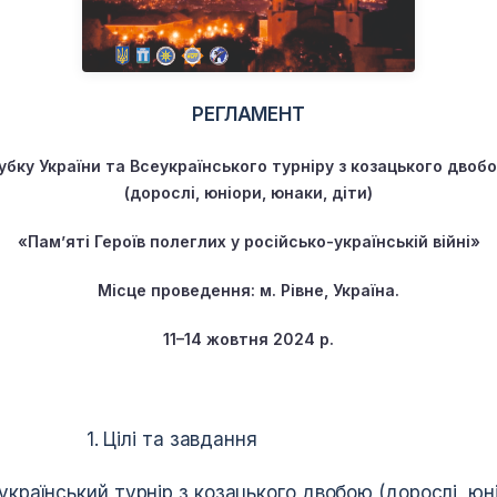
РЕГЛАМЕНТ
убку України та Всеукраїнського турніру з козацького двоб
(дорослі, юніори, юнаки, діти)
«Пам’яті Героїв полеглих у російсько-українській війні»
Місце проведення: м.
Рівне
, Україна.
11–14 жовтня
202
4 р
.
та завдання
український турнір з козацького двобою (дорослі, юні