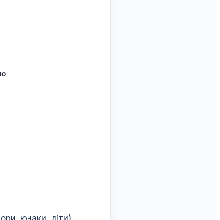
ою
ори, юнаки, діти)