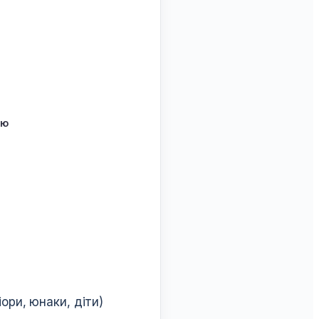
ою
ори, юнаки, діти)