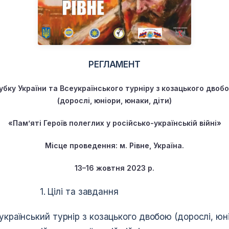
РЕГЛАМЕНТ
убку України та Всеукраїнського турніру з козацького двоб
(дорослі, юніори, юнаки, діти)
«Пам’яті Героїв полеглих у російсько-українській війні»
Місце проведення: м.
Рівне
, Україна.
13–16 жовтня
202
3 р
.
та завдання
український турнір з козацького двобою (дорослі, юні