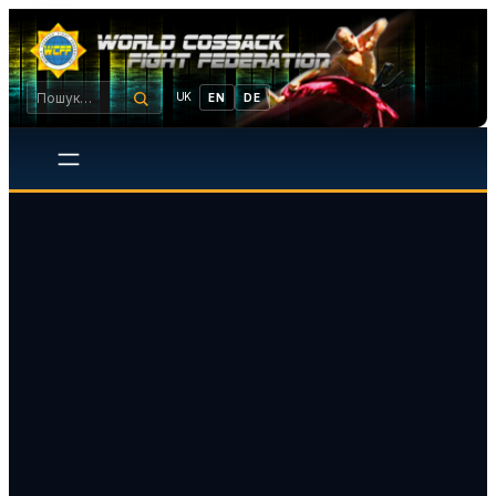
UK
EN
DE