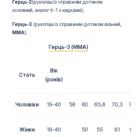
Герць-2
(рукопаш із справжнім дотиком
основний, аналог К-1 з кидками);
Герць-3
(рукопаш із справжнім дотиком вільний,
MMA
).
Герць-3 (ММА)
Вік
Стать
В
(років)
Чоловіки
19-40
56
60
65,8
70,3
77,
Жінки
19-40
50
55
61
68