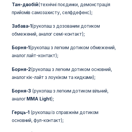
Тан-двобій
(технічні поєдинки, демонстрація
прийомів самозахисту, селфдефенс);
Забава-1
(рукопаш з дозованим дотиком
обмежений, аналог семі-контакт);
Борня-1
(рукопаш з легким дотиком обмежений,
аналог лайт-контакт);
Борня-2
(рукопаш з легким дотиком основний,
аналог кік-лайт з лоукіком та кидками);
Борня-3
(рукопаш з легким дотиком вільний,
аналог
MMA Light
);
Герць-1
(рукопаш із справжнім дотиком
основний, фул-контакт);