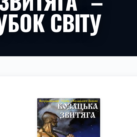
ЗВИТЯГА” –
УБОК СВІТУ