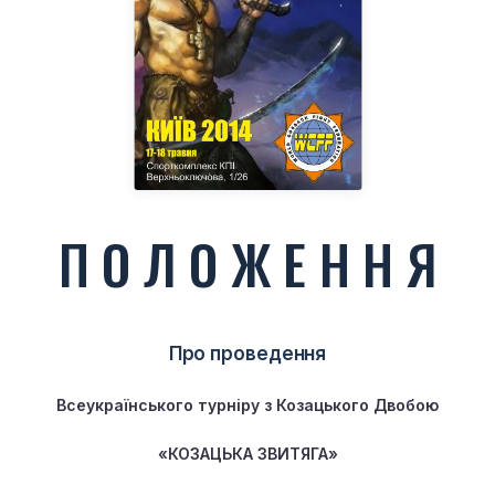
П О Л О Ж Е Н Н Я
Про проведення
Всеукраїнського турніру з
К
о
з
а
ц
ь
к
о
го
Двобою
«КОЗАЦЬКА ЗВИТЯГА»