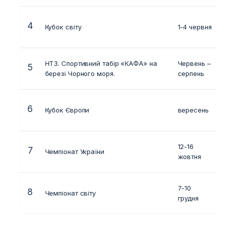
4
Кубок світу
1-4 червня
м
НТЗ. Спортивний табір «КАФА» на
Червень –
5
К
березі Чорного моря.
серпень
6
Кубок Європи
вересень
12-16
7
Чемпіонат України
м
жовтня
7-10
8
Чемпіонат світу
м
грудня