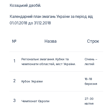
Козацький двобій.
Календарний план змагань України за період від
01.01.2018 до 31.12.2018
№
Назва
Строк
Регіональні змагання. Кубки та
Січень –
1
чемпіонати областей, міст України.
лютий
16-18
2
Кубок України
м
березня
27-30
3
Чемпіонат Європи
м
квітня