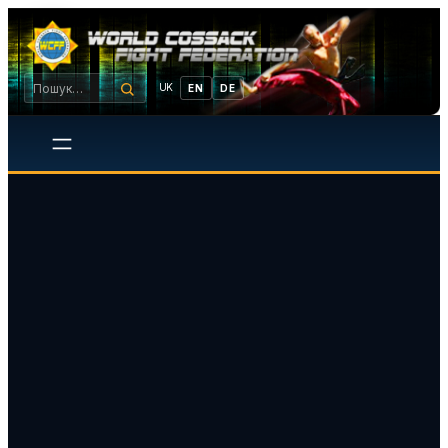
UK
EN
DE