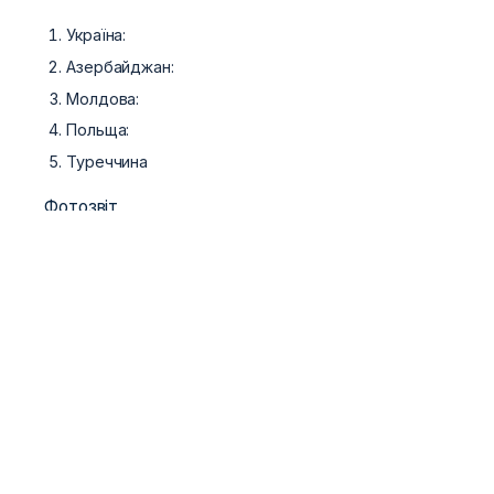
Україна:
Азербайджан:
Молдова:
Польща:
Туреччина
Фотозвіт
Козацький Двобій
 · 
ММА
WCFF