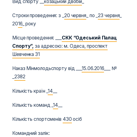
Вид спорту __
козацький двобій
_
Строки проведення: з _
20 червня
_ по _
23 червня
_
20
16
_ року
Місце проведення: ___
СКК “Одеський Палац
Спорту”,
за адресою: м. Одеса, проспект
Шевченка 31
Наказ Мінмолодьспорту від ___
15.06.2016
___ №
_
2382
Кількість країн _
14
__
Кількість команд _
14
__
Кількість спортсменів
430
осіб
Командний залік: