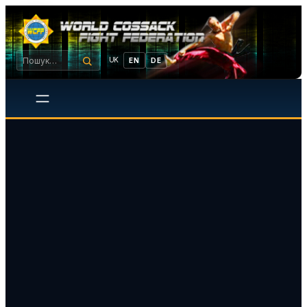
UK
EN
DE