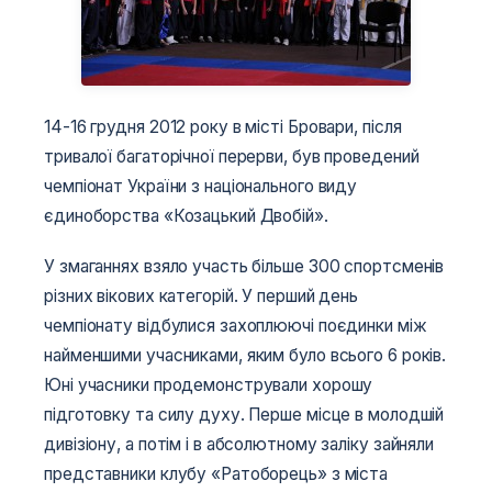
14-16 грудня 2012 року в місті Бровари, після
тривалої багаторічної перерви, був проведений
чемпіонат України з національного виду
єдиноборства «Козацький Двобій».
У змаганнях взяло участь більше 300 спортсменів
різних вікових категорій. У перший день
чемпіонату відбулися захоплюючі поєдинки між
найменшими учасниками, яким було всього 6 років.
Юні учасники продемонстрували хорошу
підготовку та силу духу. Перше місце в молодшій
дивізіону, а потім і в абсолютному заліку зайняли
представники клубу «Ратоборець» з міста