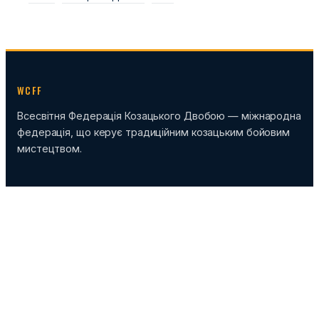
WCFF
Всесвітня Федерація Козацького Двобою — міжнародна
федерація, що керує традиційним козацьким бойовим
мистецтвом.
РОЗДІЛИ
Новини
Події
Спортивний табір
ФЕДЕРАЦІЯ