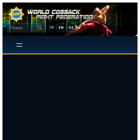
UK
EN
DE