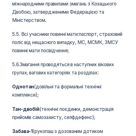
міжнародними правилами змагань з Козацького
Двобою, затвердженими Федерацією та
Міністерством.
5.5. Всі учасники повинні мати:паспорт, страховий
поліс від нещасного випадку, МС, МСМК, ЗМСУ
повинні мати посвідчення;
5.6.Змагання проводяться в наступних вікових
групах, вагових категоріях та розділах:
Однотан
(довільні та формальні технічні
комплекси);
Тан-двобій
(технічні поєдинки, демонстрація
прийомів самозахисту, селфдефенс);
Забава-1
(рукопаш з дозованим дотиком