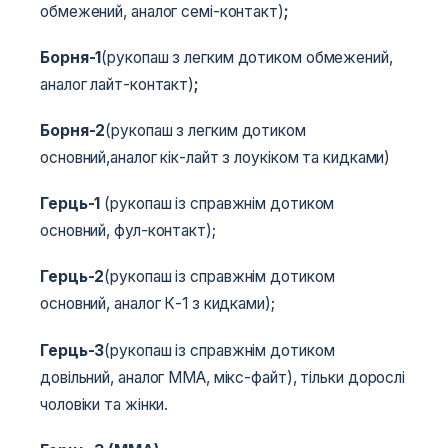
обмежений, аналог семі-контакт)
;
Борня-1
(рукопаш з легким дотиком обмежений,
аналог лайт-контакт)
;
Борня-2
(рукопаш з легким дотиком
основний,аналог кік-лайт з лоукіком та кидками)
Герць-1
(рукопаш із справжнім дотиком
основний, фул-контакт);
Герць-2
(рукопаш із справжнім дотиком
основний, аналог К-1 з кидками);
Герць-3
(рукопаш із справжнім дотиком
довільний, аналог ММА, мікс-файт), тільки дорослі
чоловіки та жінки.