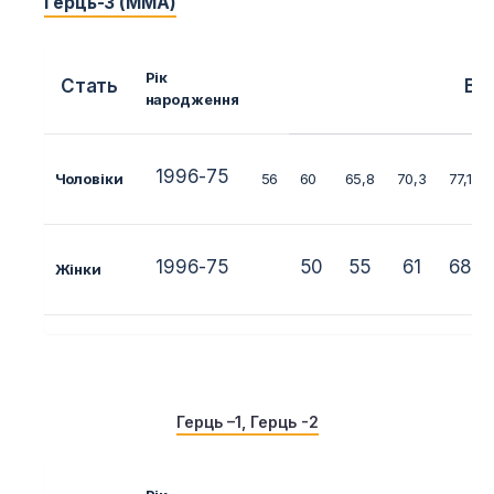
Герць-3 (ММА)
Рік
Стать
Ва
народження
1996-75
Чоловіки
56
60
65,8
70,3
77,1
1996-75
50
55
61
68
Жінки
Герць –
1
,
Герць -2